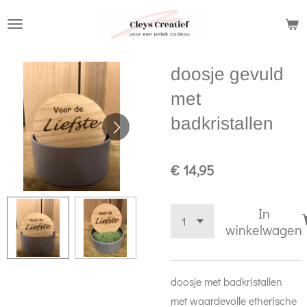
Ga
direct
naar
doosje gevuld
de
hoofdinhoud
met
badkristallen
€ 14,95
In
winkelwagen
doosje met badkristallen
met waardevolle etherische