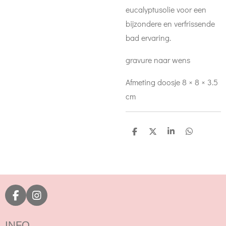
eucalyptusolie voor een
bijzondere en verfrissende
bad ervaring.
gravure naar wens
Afmeting doosje 8 × 8 × 3.5
cm
D
D
S
D
e
e
h
e
l
e
a
l
e
l
r
e
n
e
n
F
I
a
n
c
s
INFO