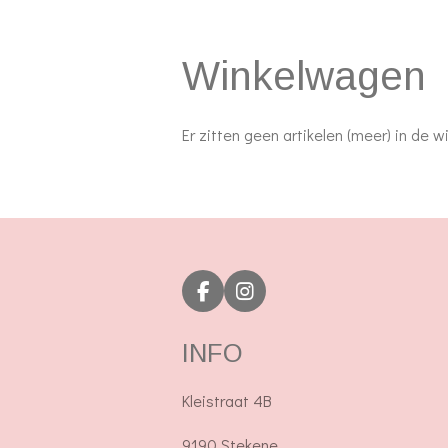
Winkelwagen
Er zitten geen artikelen (meer) in de 
F
I
a
n
c
s
INFO
e
t
b
a
o
g
Kleistraat 4B
o
r
k
a
9190 Stekene