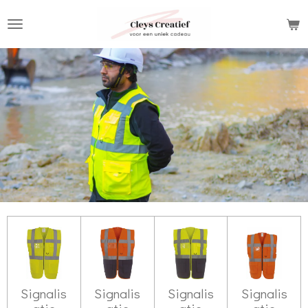
Ga
direct
naar
de
hoofdinhoud
Signalis
Signalis
Signalis
Signalis