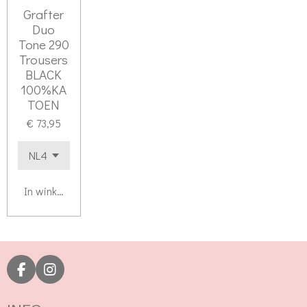
Grafter
Duo
Tone 290
Trousers
BLACK
100%KA
TOEN
€ 73,95
In winkelwagen
F
I
a
n
c
s