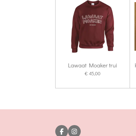
Lawaat Moaker trui
€ 45,00
F
I