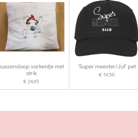
kussensloop varkentje met
'Super meester/Juf' pet
strik
€ 14,50
€ 24,95