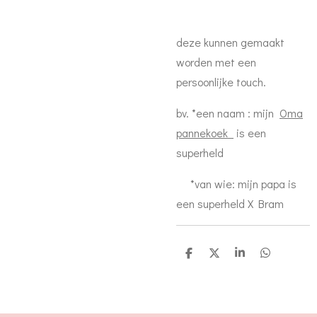
deze kunnen gemaakt
worden met een
persoonlijke touch.
bv. *een naam : mijn
Oma
pannekoek
is een
superheld
*van wie: mijn papa is
een superheld X Bram
D
D
S
D
e
e
h
e
l
e
a
l
e
l
r
e
n
e
n