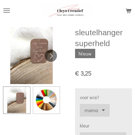
Ga
direct
naar
sleutelhanger
de
hoofdinhoud
superheld
Nieuw
€ 3,25
voor wie?
kleur