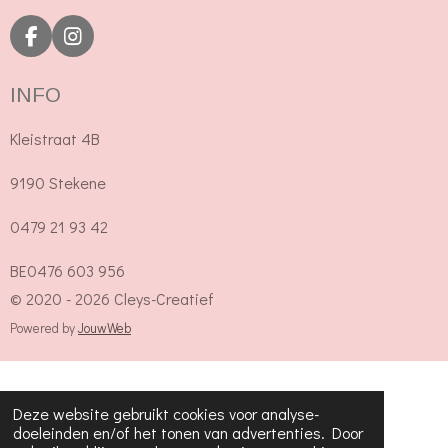
F
I
a
n
c
s
INFO
e
t
b
a
Kleistraat 4B
o
g
o
r
k
a
9190 Stekene
m
0479 21 93 42
BE0476 603 956
© 2020 - 2026 Cleys-Creatief
Powered by
JouwWeb
Deze website gebruikt cookies voor analyse-
doeleinden en/of het tonen van advertenties. Door