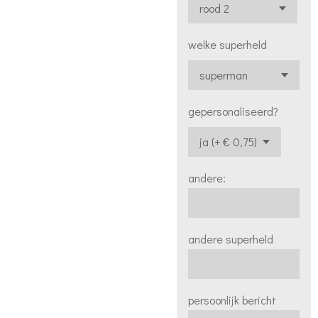
welke superheld
gepersonaliseerd?
andere:
andere superheld
persoonlijk bericht