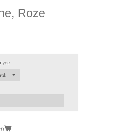
ine, Roze
ertype
en