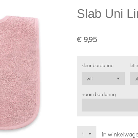
Slab Uni L
€ 9,95
kleur borduring
lett
naam borduring
In winkelwag