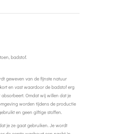
toen, badstof.
dt geweven van de fijnste natuur
 kort en vast waardoor de badstof erg
absorbeert. Omdat wij willen dat je
 omgeving worden tijdens de productie
gebruikt en geen giftige stoffen.
at je ze gaat gebruiken. Je wordt
oor de eerste wasbeurt een nacht in