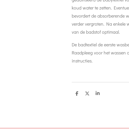
koud water te zetten. Eventuee
bevordert de absorberende we
verder vergroten. Na enkele
van de badstof optimaal.
De badtextiel de eerste wasbe
Raadpleeg voor het wassen al
instructies.
D
D
S
e
e
h
l
e
a
e
l
r
n
e