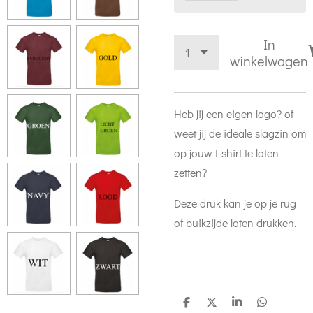
In
winkelwagen
Heb jij een eigen logo? of
weet jij de ideale slagzin om
op jouw t-shirt te laten
zetten?
Deze druk kan je op je rug
of buikzijde laten drukken.
D
D
S
D