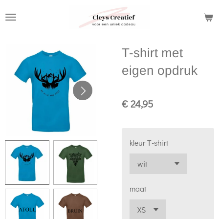
Ga
direct
naar
T-shirt met
de
hoofdinhoud
eigen opdruk
€ 24,95
kleur T-shirt
maat